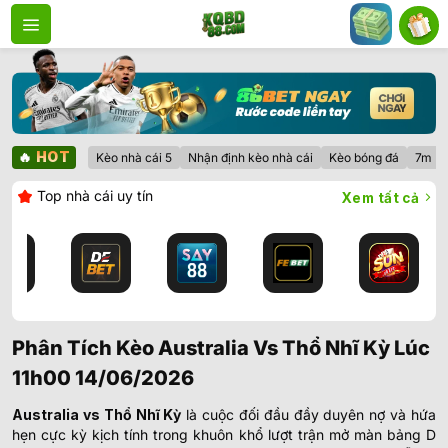
Bỏ
qua
nội
dung
🔥
HOT
Kèo nhà cái 5
Nhận định kèo nhà cái
Kèo bóng đá
7m
Top nhà cái uy tín
Xem tất cả
Phân Tích Kèo Australia Vs Thổ Nhĩ Kỳ Lúc
11h00 14/06/2026
Australia vs Thổ Nhĩ Kỳ
là cuộc đối đầu đầy duyên nợ và hứa
hẹn cực kỳ kịch tính trong khuôn khổ lượt trận mở màn bảng D