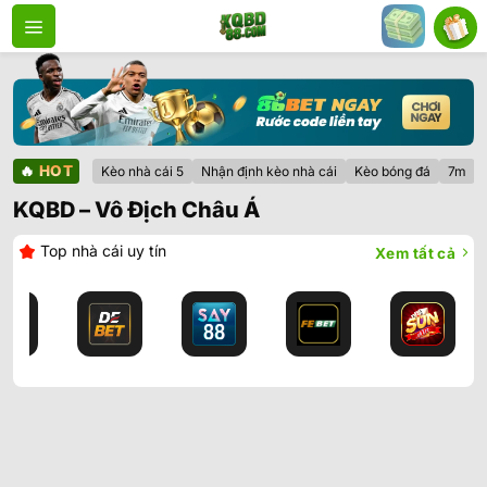
Bỏ
qua
nội
dung
🔥
HOT
Kèo nhà cái 5
Nhận định kèo nhà cái
Kèo bóng đá
7m
KQBD – Vô Địch Châu Á
Top nhà cái uy tín
Xem tất cả
Vin88