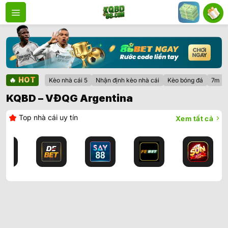
Bỏ
qua
nội
dung
🔥
HOT
Kèo nhà cái 5
Nhận định kèo nhà cái
Kèo bóng đá
7m
KQBD – VĐQG Argentina
Top nhà cái uy tín
Xem tất cả
Vin88