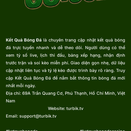
Kết Quả Bóng Đá
là chuyên trang cập nhật kết quả bóng
đá trực tuyến nhanh và dễ theo dõi. Người dùng có thể
xem tỷ số live, lịch thi đấu, bảng xếp hạng, nhận định
trước trận và soi kèo miễn phí. Giao diện gọn nhẹ, dữ liệu
cập nhật liên tục và tỷ lệ kèo được trình bày rõ ràng. Truy
cập Kết Quả Bóng Đá để nắm bắt thông tin bóng đá mới
nhất mỗi ngày.
Địa chỉ:
69A Trần Quang Cơ, Phú Thạnh, Hồ Chí Minh, Việt
Nam
Website: turbik.tv
Email:
support@turbik.tv