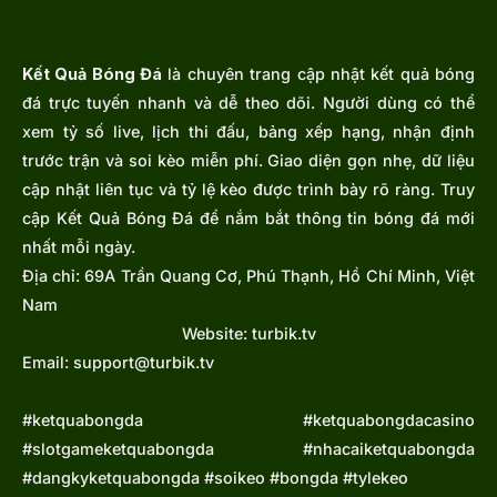
1,848
032***7486
ltn02***@gmail.com
1,847
092***9838
nlla2***@gmail.com
Kết Quả Bóng Đá
là chuyên trang cập nhật kết quả bóng
1,846
097***6570
zzanh***@gmail.com
đá trực tuyến nhanh và dễ theo dõi. Người dùng có thể
1,845
087***1307
truon***@gmail.com
xem tỷ số live, lịch thi đấu, bảng xếp hạng, nhận định
1,844
087***1407
truon***@gmail.com
trước trận và soi kèo miễn phí. Giao diện gọn nhẹ, dữ liệu
cập nhật liên tục và tỷ lệ kèo được trình bày rõ ràng. Truy
1,843
036***1246
ghuy2***@gmail.com
cập Kết Quả Bóng Đá để nắm bắt thông tin bóng đá mới
1,842
039***1584
congh***@gmail.com
nhất mỗi ngày.
1,841
035***8138
dinhc***@gmail.com
Địa chỉ:
69A Trần Quang Cơ, Phú Thạnh, Hồ Chí Minh, Việt
1,840
087***6243
buitu***@gmail.com
Nam
Website: turbik.tv
1,839
034***9210
Huymr***@gmail.com
Email:
support@turbik.tv
1,838
094***9105
vuman***@gmail.com
1,837
079***2557
cmanh***@gmail.com
#ketquabongda #ketquabongdacasino
1,836
082***4041
doduy***@gmail.com
#slotgameketquabongda #nhacaiketquabongda
#dangkyketquabongda #soikeo #bongda #tylekeo
1,835
038***0835
caube***@gmail.com