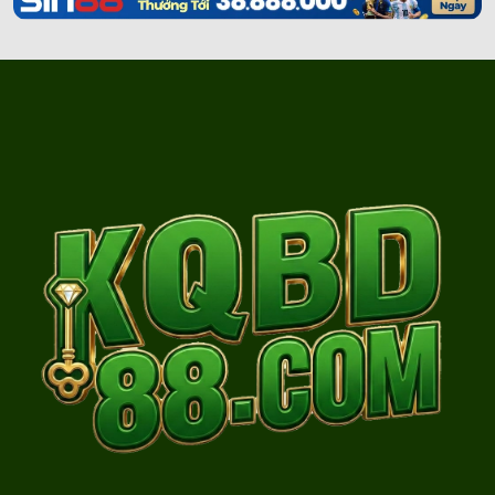
1,862
044***3233
Gffdd***@gmail.com
1,861
098***1622
trung***@gmail.com
1,860
090***5069
trant***@gmail.com
1,859
039***5425
nguye***@gmail.com
1,858
098***0596
nhanm***@gmail.com
1,857
077***4641
phatl***@gmail.com
1,856
097***2064
Gauga***@gmail.com
1,855
078***5914
tuyen***@gmail.com
1,854
079***9752
muabu***@gmail.com
1,853
081***4569
votuo***@gmail.com
1,852
036***1350
minht***@gmail.com
1,851
037***7030
nghia***@gmail.com
1,850
076***2278
hn636***@gmail.com
1,849
032***7692
doduy***@gmail.com