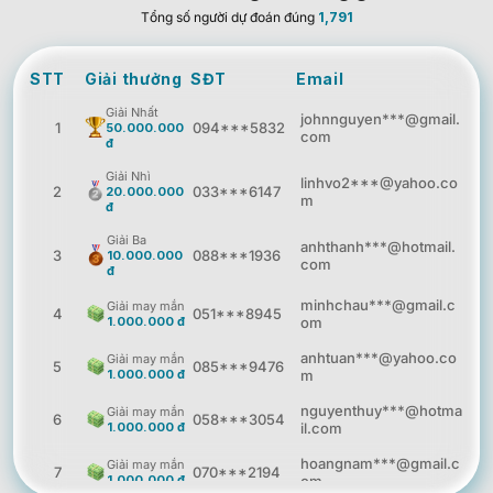
Tổng số người dự đoán đúng
1,791
STT
Giải thưởng
SĐT
Email
Giải Nhất
johnnguyen***@gmail.
1
094***5832
50.000.000
com
đ
Giải Nhì
linhvo2***@yahoo.co
2
033***6147
20.000.000
m
đ
Giải Ba
anhthanh***@hotmail.
3
088***1936
10.000.000
com
đ
minhchau***@gmail.c
Giải may mắn
4
051***8945
1.000.000 đ
om
anhtuan***@yahoo.co
Giải may mắn
5
085***9476
1.000.000 đ
m
nguyenthuy***@hotma
Giải may mắn
6
058***3054
1.000.000 đ
il.com
hoangnam***@gmail.c
Giải may mắn
7
070***2194
1.000.000 đ
om