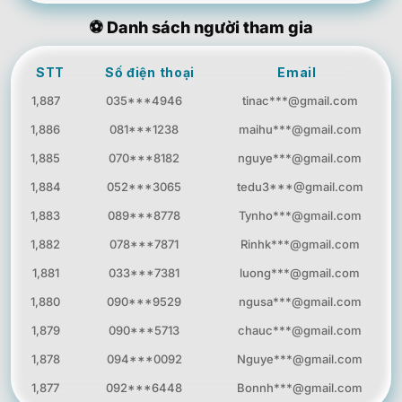
thanhhoa***@yahoo.c
Giải may mắn
⚽ Danh sách người tham gia
8
073***1587
1.000.000 đ
om
minhson***@hotmail.c
Giải may mắn
9
098***2074
STT
Số điện thoại
Email
1.000.000 đ
om
1,887
035***4946
tinac***@gmail.com
Giải may mắn
10
097***5681
ducanh***@gmail.com
1.000.000 đ
1,886
081***1238
maihu***@gmail.com
vanhung***@yahoo.co
Giải may mắn
11
086***2790
1,885
070***8182
nguye***@gmail.com
1.000.000 đ
m
1,884
052***3065
tedu3***@gmail.com
nguyenquang***@hot
Giải may mắn
12
094***2159
1.000.000 đ
mail.com
1,883
089***8778
Tynho***@gmail.com
Giải may mắn
13
078***1032
linhhoa***@gmail.com
1.000.000 đ
1,882
078***7871
Rinhk***@gmail.com
phongnguyen***@yah
Giải may mắn
1,881
033***7381
luong***@gmail.com
14
072***1953
1.000.000 đ
oo.com
1,880
090***9529
ngusa***@gmail.com
hongmai***@hotmail.c
Giải may mắn
15
074***9320
1.000.000 đ
om
1,879
090***5713
chauc***@gmail.com
cuongpham***@gmail.
Giải may mắn
1,878
094***0092
Nguye***@gmail.com
16
092***9138
1.000.000 đ
com
1,877
092***6448
Bonnh***@gmail.com
kimthanh***@yahoo.c
Giải may mắn