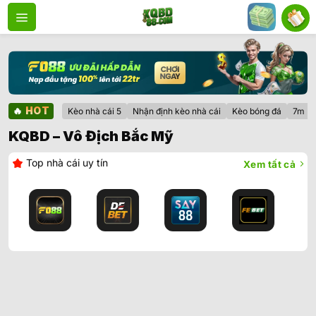
Bỏ
qua
nội
dung
🔥
HOT
Kèo nhà cái 5
Nhận định kèo nhà cái
Kèo bóng đá
7m
KQBD – Vô Địch Bắc Mỹ
Top nhà cái uy tín
Xem tất cả
Vin88