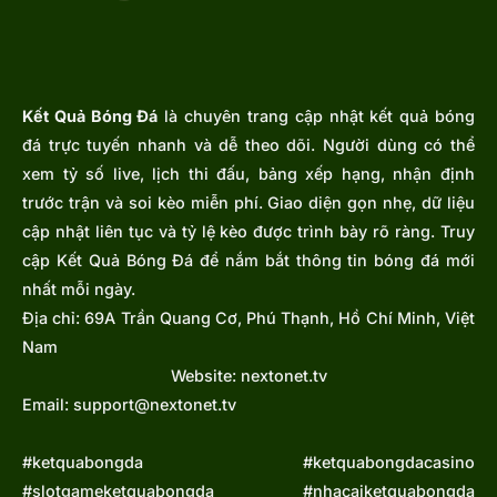
Kết Quả Bóng Đá
là chuyên trang cập nhật kết quả bóng
đá trực tuyến nhanh và dễ theo dõi. Người dùng có thể
xem tỷ số live, lịch thi đấu, bảng xếp hạng, nhận định
trước trận và soi kèo miễn phí. Giao diện gọn nhẹ, dữ liệu
cập nhật liên tục và tỷ lệ kèo được trình bày rõ ràng. Truy
cập Kết Quả Bóng Đá để nắm bắt thông tin bóng đá mới
nhất mỗi ngày.
Địa chỉ:
69A Trần Quang Cơ, Phú Thạnh, Hồ Chí Minh, Việt
Nam
Website: nextonet.tv
Email:
support@nextonet.tv
#ketquabongda #ketquabongdacasino
#slotgameketquabongda #nhacaiketquabongda