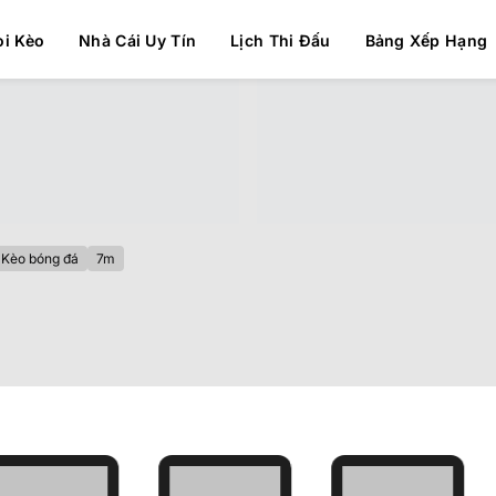
oi Kèo
Nhà Cái Uy Tín
Lịch Thi Đấu
Bảng Xếp Hạng
Kèo bóng đá
7m