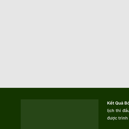
Kết Quả B
lịch thi đ
được trình