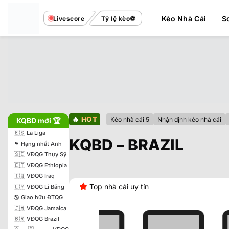
Bỏ
Kèo Nhà Cái
S
Livescore
Tỷ lệ kèo
qua
nội
dung
🔥
HOT
Kèo nhà cái 5
Nhận định kèo nhà cái
KQBD mới 🏆
🇪🇸 La Liga
KQBD – BRAZIL
🏴󠁧󠁢󠁥󠁮󠁧󠁿 Hạng nhất Anh
🇸🇪 VĐQG Thụy Sỹ
🇪🇹 VĐQG Ethiopia
🇮🇶 VĐQG Iraq
Top nhà cái uy tín
🇱🇾 VĐQG Li Băng
🌎 Giao hữu ĐTQG
🇯🇲 VĐQG Jamaica
🇧🇷 VĐQG Brazil