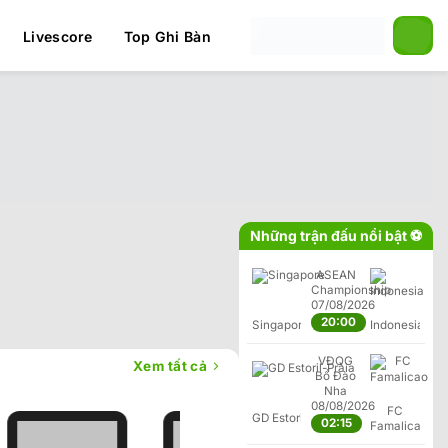
Livescore
Top Ghi Bàn
Những trận đấu nổi bật ⚽️
ASEAN
Championship
07/08/2026
20:00
Singapore
Indonesia
VĐQG
Xem tất cả
Bồ Đào
Nha
08/08/2026
FC
GD Estoril-Praia
02:15
Famalicao